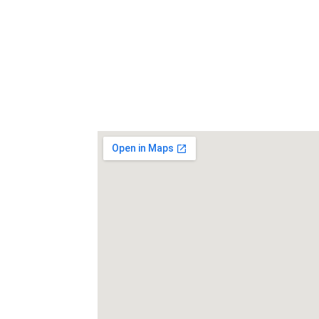
Avenida Ruiz Jarabo 2
44002, Teruel 